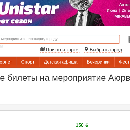
та
Поиск на карте
Выбрать город
тернет
Спорт
Детская афиша
Вечеринки
Фест
 билеты на мероприятие Аюрве
150 ƃ