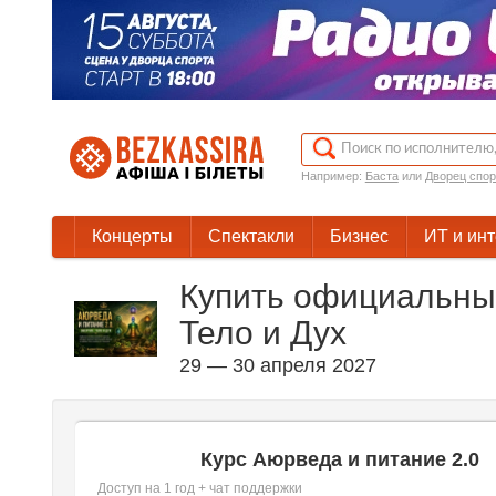
Например:
Баста
или
Дворец спор
Концерты
Спектакли
Бизнес
ИТ и ин
Купить официальные
Тело и Дух
29 — 30 апреля 2027
Курс Аюрведа и питание 2.0
Доступ на 1 год + чат поддержки