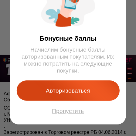
1 814 ƃ
Бонусные баллы
Начислим бонусные баллы
авторизованным покупателям. Их
можно потратить на следующие
покупки.
Авторизоваться
Афіша і білеты BezKassira.by
©
Облачная система продажи билетов, 2013 — 2026
ООО «БЕЗКАССИРА БАЙ» Республика Беларусь
Пропустить
г. Минск, ул. Короля, 9, оф. 1
УНП 193615562
.
Зарегистрирован в Торговом реестре РБ 04.06.2014 г.