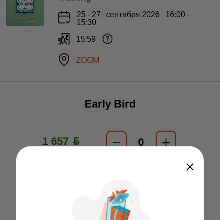
25 - 27
сентября 2026
16:00 -
15:30
15:59
ZOOM
Early Bird
1 657 ƃ
цена активна еще 34 дня
Regular