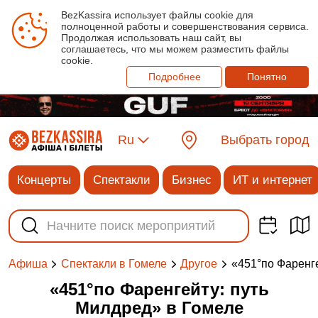
BezKassira использует файлы cookie для
полноценной работы и совершенствования сервиса.
Продолжая использовать наш сайт, вы
соглашаетесь, что мы можем разместить файлы
cookie.
Подробнее
Понятно
Ru
Выбрать город
Концерты
Спектакли
Бизнес
ИТ и интернет
«451°по Фаренг
Афиша
Спектакли в Гомеле
Другое
«451°по Фаренгейту: путь
Милдред» в Гомеле