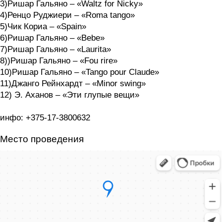
3)Ришар Гальяно – «Waltz for Nicky»
4)Ренцо Руджиери – «Roma tango»
5)Чик Кориа – «Spain»
6)Ришар Гальяно – «Bebe»
7)Ришар Гальяно – «Laurita»
8))Ришар Гальяно – «Fou rire»
10)Ришар Гальяно – «Tango pour Сlaude»
11)Джанго Рейнхардт – «Minor swing»
12) Э. Аханов – «Эти глупые вещи»
инфо: +375-17-3800632
Место проведения