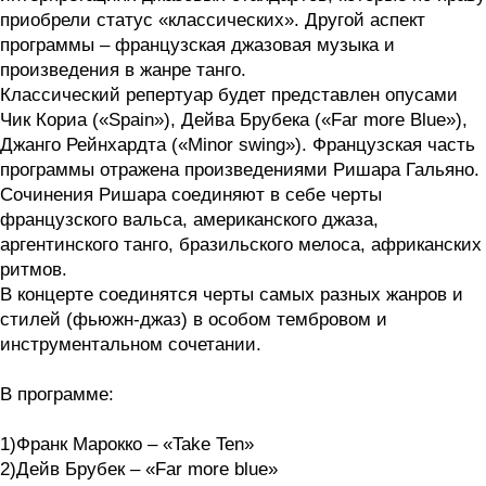
приобрели статус «классических». Другой аспект
программы – французская джазовая музыка и
произведения в жанре танго.
Классический репертуар будет представлен опусами
Чик Кориа («Spain»), Дейва Брубека («Far more Blue»),
Джанго Рейнхардта («Minor swing»). Французская часть
программы отражена произведениями Ришара Гальяно.
Сочинения Ришара соединяют в себе черты
французского вальса, американского джаза,
аргентинского танго, бразильского мелоса, африканских
ритмов.
В концерте соединятся черты самых разных жанров и
стилей (фьюжн-джаз) в особом тембровом и
инструментальном сочетании.
В программе:
1)Франк Марокко – «Take Ten»
2)Дейв Брубек – «Far more blue»