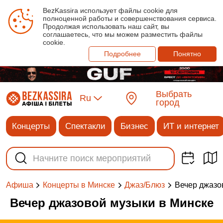
BezKassira использует файлы cookie для
полноценной работы и совершенствования сервиса.
Продолжая использовать наш сайт, вы
соглашаетесь, что мы можем разместить файлы
cookie.
Подробнее
Понятно
Выбрать
Ru
город
Концерты
Спектакли
Бизнес
ИТ и интернет
Вечер джазо
Афиша
Концерты в Минске
Джаз/Блюз
Вечер джазовой музыки в Минске