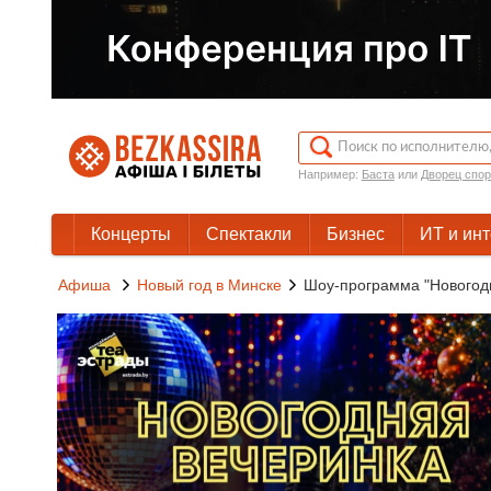
Например:
Баста
или
Дворец спор
Концерты
Спектакли
Бизнес
ИТ и ин
Афиша
Новый год в Минске
Шоу-программа "Новогод