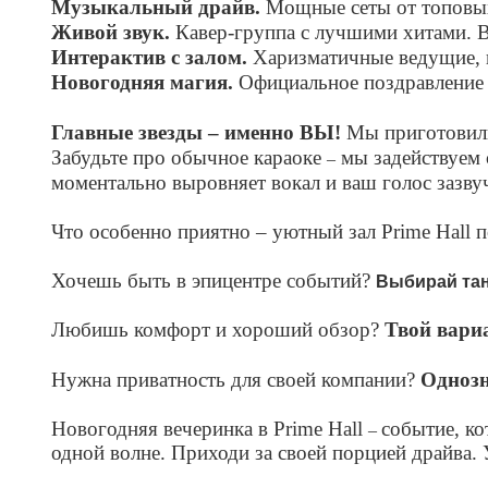
Музыкальный драйв.
Мощные сеты от топовы
Живой звук.
Кавер-группа с лучшими хитами. 
Интерактив с залом.
Харизматичные ведущие, к
Новогодняя магия.
Официальное поздравление о
Главные звезды – именно ВЫ!
Мы приготовили 
Забудьте про обычное караоке
мы задействуем 
–
моментально выровняет вокал и ваш голос зазвуч
Что особенно приятно – уютный зал Prime Hall
Хочешь быть в эпицентре событий?
Выбирай та
Любишь комфорт и хороший обзор?
Твой вариа
Нужна приватность для своей компании?
Однозн
Новогодняя вечеринка в Prime Hall
событие, ко
–
одной волне. Приходи за своей порцией драйва. 