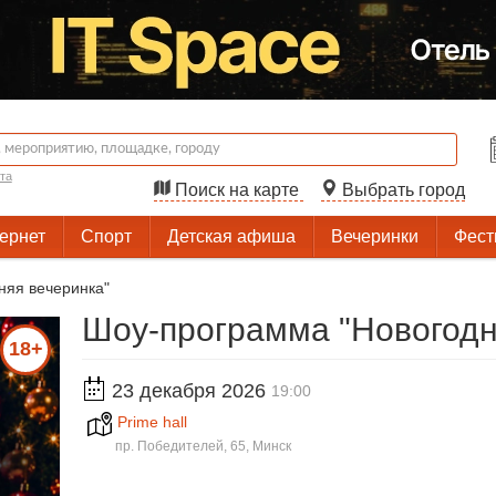
та
Поиск на карте
Выбрать город
тернет
Спорт
Детская афиша
Вечеринки
Фест
няя вечеринка"
Шоу-программа "Новогодн
18+
23 декабря 2026
19:00
Prime hall
пр. Победителей, 65, Минск