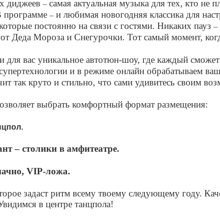
х диджеев
самая актуальная музыка для тех, кто не п
–
В программе
и любимая новогодняя классика для наст
–
оторые постоянно на связи с гостями. Никаких пауз
–
т Деда Мороза и Снегурочки. Тот самый момент, ког
для вас уникальное автотюн-шоу, где каждый сможет 
супертехнологии и в режиме онлайн обрабатываем ваш 
ит так круто и стильно, что сами удивитесь своим во
 позволяет выбрать комфортный формат размещения:
нцпол.
нт – столики в амфитеатре.
ачно, VIP-ложа.
торое задаст ритм всему твоему следующему году. Каче
Увидимся в центре танцпола!