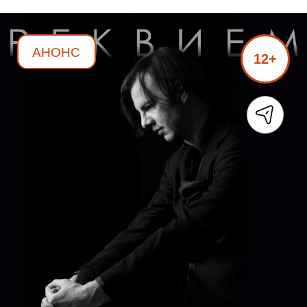
АНОНС
12+