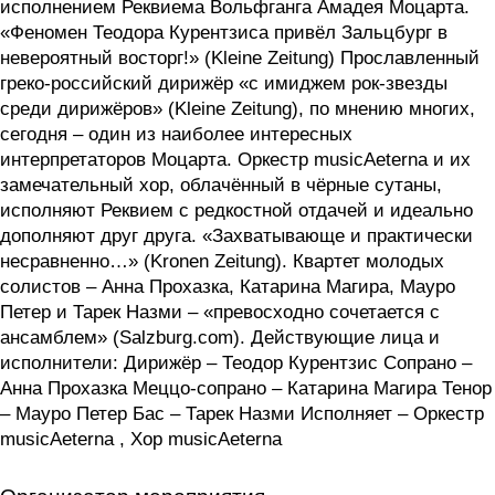
исполнением Реквиема Вольфганга Амадея Моцарта.
«Феномен Теодора Курентзиса привёл Зальцбург в
невероятный восторг!» (Kleine Zeitung) Прославленный
греко-российский дирижёр «с имиджем рок-звезды
среди дирижёров» (Kleine Zeitung), по мнению многих,
сегодня – один из наиболее интересных
интерпретаторов Моцарта. Оркестр musicAeterna и их
замечательный хор, облачённый в чёрные сутаны,
исполняют Реквием с редкостной отдачей и идеально
дополняют друг друга. «Захватывающе и практически
несравненно…» (Kronen Zeitung). Квартет молодых
солистов – Анна Прохазка, Катарина Магира, Мауро
Петер и Тарек Назми – «превосходно сочетается с
ансамблем» (Salzburg.com). Действующие лица и
исполнители: Дирижёр – Теодор Курентзис Сопрано –
Анна Прохазка Меццо-сопрано – Катарина Магира Тенор
– Мауро Петер Бас – Тарек Назми Исполняет – Оркестр
musicAeterna , Хор musicAeterna