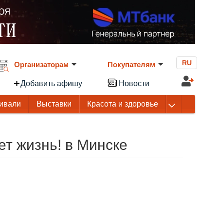
RU
Организаторам
Покупателям
Добавить афишу
Новости
ивали
Выставки
Красота и здоровье
ет жизнь! в Минске