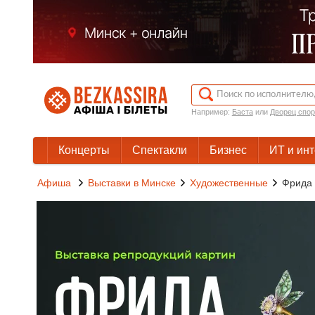
Например:
Баста
или
Дворец спор
Концерты
Спектакли
Бизнес
ИТ и ин
Афиша
Выставки в Минске
Художественные
Фрида 