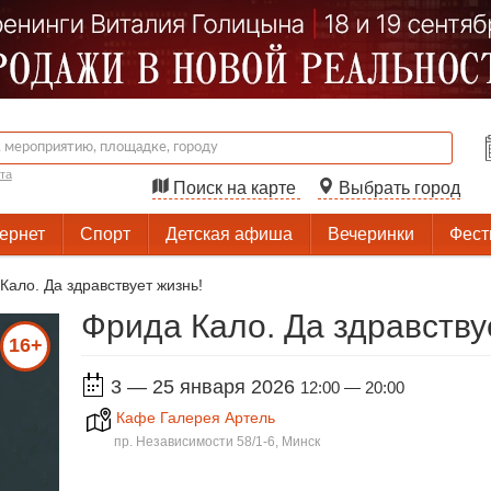
та
Поиск на карте
Выбрать город
тернет
Спорт
Детская афиша
Вечеринки
Фест
Кало. Да здравствует жизнь!
Фрида Кало. Да здравству
16+
3 — 25 января 2026
12:00 — 20:00
Кафе Галерея Артель
пр. Независимости 58/1-6, Минск