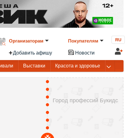
RU
Организаторам
Покупателям
Добавить афишу
Новости
ивали
Выставки
Красота и здоровье
Город профессий Букидс