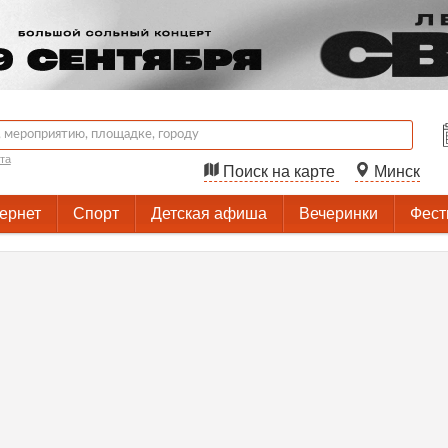
та
Поиск на карте
Минск
тернет
Спорт
Детская афиша
Вечеринки
Фест