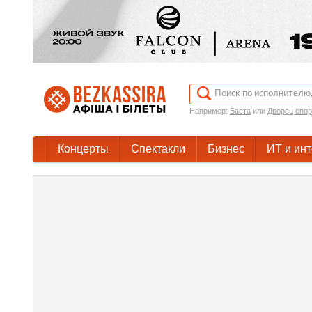
Например:
Баста
или
Дворец спор
Концерты
Спектакли
Бизнес
ИТ и ин