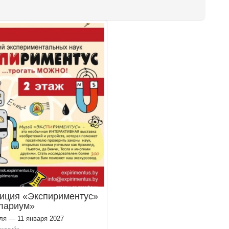
иция «Экспириментус»
лариум»
ля — 11 января 2027
енский»