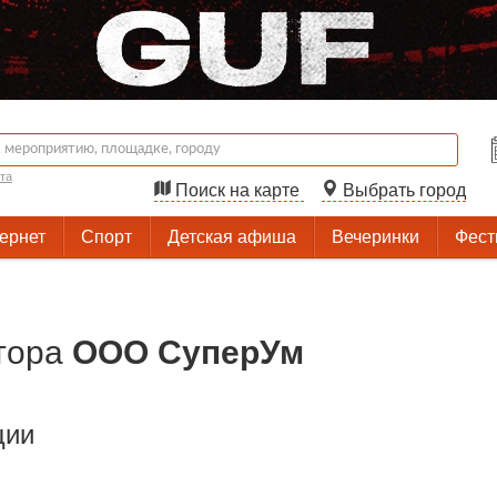
та
Поиск на карте
Выбрать город
тернет
Спорт
Детская афиша
Вечеринки
Фест
тора
ООО СуперУм
ции