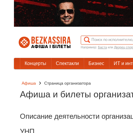
Например:
Баста
или
Дворец спор
Концерты
Спектакли
Бизнес
ИТ и ин
Афиша
Cтраница организатора
Афиша и билеты организа
Описание деятельности организа
УНП