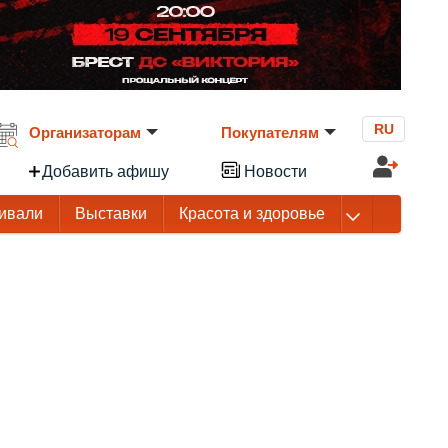
RU
Организаторам
Покупателям
Добавить афишу
Новости
ивали
Выставки
Красота и здоровье