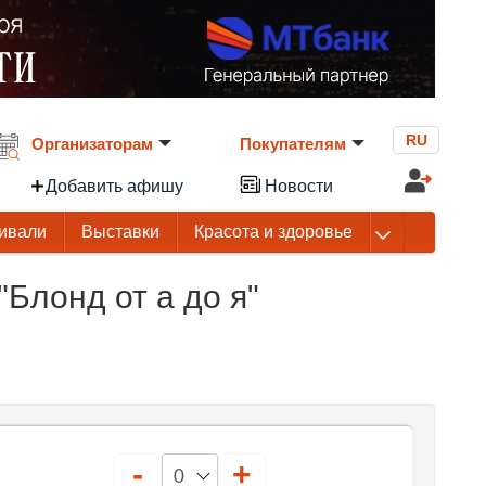
RU
Организаторам
Покупателям
Добавить афишу
Новости
ивали
Выставки
Красота и здоровье
Блонд от а до я"
-
+