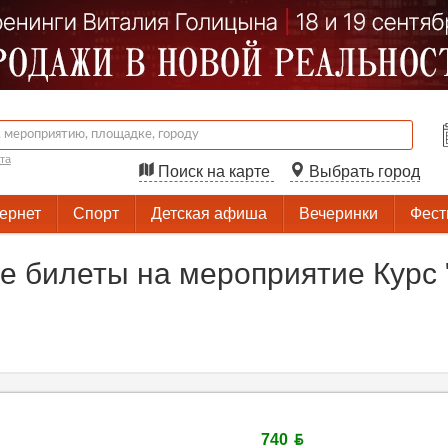
та
Поиск на карте
Выбрать город
тернет
Спорт
Детская афиша
Вечеринки
Фест
 билеты на мероприятие Курс "
740 ƃ