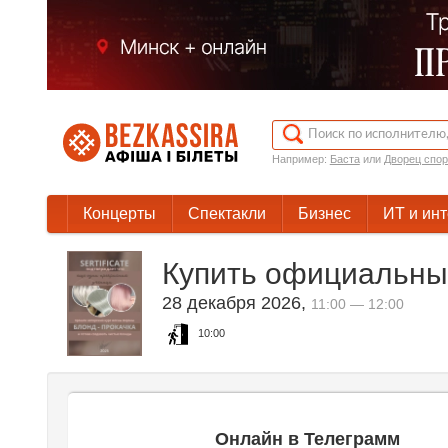
Например:
Баста
или
Дворец спор
Концерты
Спектакли
Бизнес
ИТ и ин
Купить официальные
28 декабря 2026
,
11:00 — 12:00
10:00
Онлайн в Телеграмм