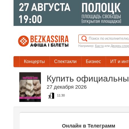
Например:
Баста
или
Дворец спор
Концерты
Спектакли
Бизнес
ИТ и ин
Купить официальны
27 декабря 2026
11:30
Онлайн в Телеграмм