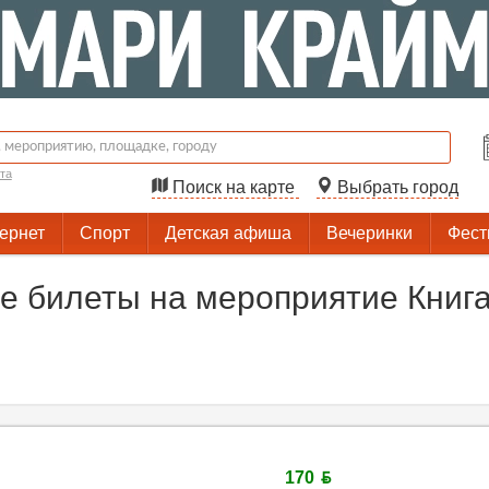
та
Поиск на карте
Выбрать город
тернет
Спорт
Детская афиша
Вечеринки
Фест
е билеты на мероприятие Книг
170 ƃ