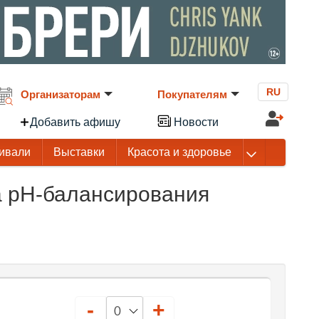
RU
Организаторам
Покупателям
Добавить афишу
Новости
ивали
Выставки
Красота и здоровье
а рН-балансирования
-
+