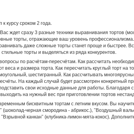
к курсу сроком 2 года.
ас ждет сразу 3 разные техники выравнивания тортов (мож
овные торты, отражающие ваш уровень профессионализма.
ыравнивать даже сложные торты станет проще и быстрее. В
стильные торты и выделяться из ряда конкурентов.
вопросы по расчётам-пересчётам. Как рассчитать необходи
т веса и размера торта. Как пересчитать круглый торт на т
ямоугольный, шестигранный. Как рассчитывать многоярусные
есчёты. На каждый случай будет рассмотрен конкретный пр
о подставить свои исходные данные для работы. Благодаря 
м выходить на нужный вес при приготовлении тортов неста
временным бисквитным тортам с летним вкусом. Вы научите
о" (шоколад-черная смородина - абрикос.), "Воздушный вал
, "Взрывной канкан" (клубника-лимон-мята-кокос). Дополни