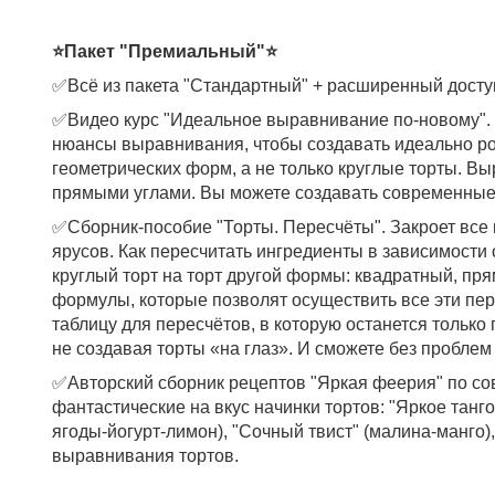
⭐Пакет "Премиальный"⭐
✅Всё из пакета "Стандартный" + расширенный доступ 
✅Видео курс "Идеальное выравнивание по-новому". В
нюансы выравнивания, чтобы создавать идеально р
геометрических форм, а не только круглые торты. В
прямыми углами. Вы можете создавать современные 
✅Сборник-пособие "Торты. Пересчёты". Закроет все 
ярусов. Как пересчитать ингредиенты в зависимости о
круглый торт на торт другой формы: квадратный, пр
формулы, которые позволят осуществить все эти пер
таблицу для пересчётов, в которую останется тольк
не создавая торты «на глаз». И сможете без пробле
✅Авторский сборник рецептов "Яркая феерия" по со
фантастические на вкус начинки тортов: "Яркое танг
ягоды-йогурт-лимон), "Сочный твист" (малина-манго)
выравнивания тортов.