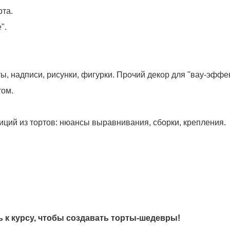
рта.
".
, надписи, рисунки, фигурки. Прочий декор для "вау-эффек
том.
ций из тортов: нюансы выравнивания, сборки, крепления.
 к курсу, чтобы создавать торты-шедевры!