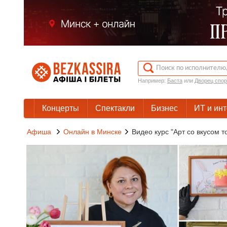
Например:
Баста
или
Дворец спор
Концерты
Спектакли
Бизнес
ИТ и ин
Афиша
Онлайн в Минске
Видео курс "Арт со вкусом то