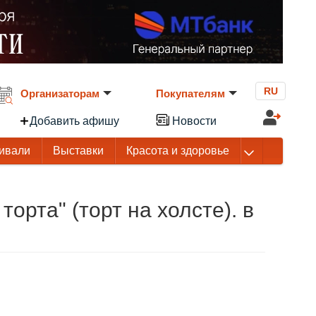
RU
Организаторам
Покупателям
Добавить афишу
Новости
ивали
Выставки
Красота и здоровье
торта" (торт на холсте). в