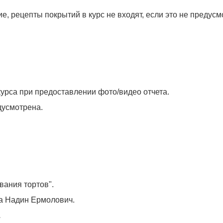
е, рецепты покрытий в курс не входят, если это не предус
рса при предоставлении фото/видео отчета.
дусмотрена.
ания тортов".
са Надин Ермолович.
.