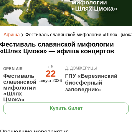
мифологии
«Шлях Цмока»
Афиша
Фестиваль славянской мифологии «Шлях Цмок
Фестиваль славянской мифологии
«Шлях Цмока» — афиша концертов
сб
Д. ДОМЖЕРИЦЫ
OPEN AIR
22
Фестиваль
ГПУ «Березинский
август 2026
славянской
биосферный
мифологии
заповедник»
«Шлях
Цмока»
Купить билет
Прошедшие мероприятия