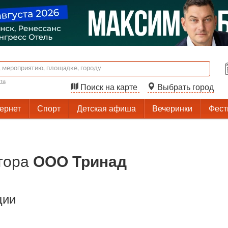
та
Поиск на карте
Выбрать город
тернет
Спорт
Детская афиша
Вечеринки
Фест
тора
ООО Тринад
ции