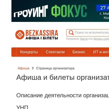
Например:
Баста
или
Дворец спор
Концерты
Спектакли
Бизнес
ИТ и ин
Афиша
Cтраница организатора
Афиша и билеты организа
Описание деятельности организа
УНП