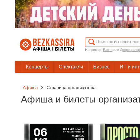
Например:
Баста
или
Дворец спор
Концерты
Спектакли
Бизнес
ИТ и ин
Афиша
Cтраница организатора
Афиша и билеты организа