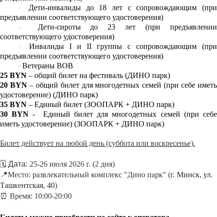
Дети-инвалиды до 18 лет с сопровождающим (пр
·
предъявлении соответствующего удостоверения)
Дети-сироты до 23 лет (при предъявлени
·
соответствующего удостоверения)
Инвалиды I и II группы с сопровождающим (пр
·
предъявлении соответствующего удостоверения)
Ветераны ВОВ
·
25
BYN
– общий билет на фестиваль (ДИНО парк)
20
BYN
– общий билет
для многодетных семей (при себе имет
удостоверение) (ДИНО парк)
35
BYN
– Единый билет (ЗООПАРК + ДИНО парк)
30
BYN
-
Единый билет
для многодетных семей (при себ
иметь удостоверение) (ЗООПАРК + ДИНО парк)
Билет действует на любой день (суббота или воскресенье)
.
🗓️ Дата:
25-26 июля 2026 г. (2 дня)
📍
Место: развлекательный комплекс "Дино парк" (
г. Минск, ул.
Ташкентская, 40
)
⏰ Время: 10:00-20:00