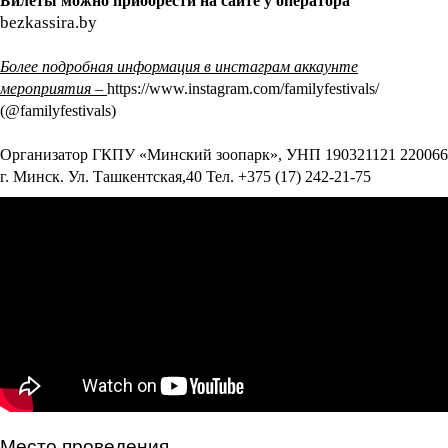
Билеты можно приобрести на сайте у оператора
bezkassira
.b
y
Более подробная информация в инстаграм аккаунте
мероприятия –
https://www.instagram.com/familyfestivals/
(@familyfestivals)
Организатор ГКПУ «Минский зоопарк», УНП 190321121 220066
г. Минск. Ул. Ташкентская,40 Тел. +375 (17) 242-21-75
Место проведения