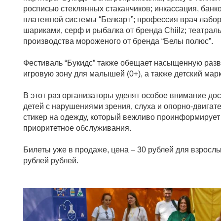
росписью стеклянных стаканчиков; инкассация, банк
платежной системы “Белкарт”; профессия врач лабор
шариками, серф и рыбалка от бренда Chiilz; театра
производства мороженого от бренда “Белы полюс”.
Фестиваль “Букидс” также обещает насыщенную развл
игровую зону для малышей (0+), а также детский мар
В этот раз организаторы уделят особое внимание до
детей с нарушениями зрения, слуха и опорно-двига
стикер на одежду, который вежливо проинформирует 
приоритетное обслуживания.
Билеты уже в продаже, цена – 30 рублей для взрослы
рублей рублей.