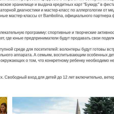
овское хранилище и выдача кредитных карт “Букидс” в фест
аторной диагностики и мастер-класс по аллергологии от м
льные мастер-классы от Bambolina, официального партнера 
екательную программу: спортивные и творческие активнос
кет, где юные предприниматели будут продавать свои подел
ступной среде для посетителей: волонтеры будут готовы вс
тельного аппарата. А семьям, воспитывающим особенных де
окружающих о том, что конкретному ребенку необходимо не
х. Свободный вход для детей до 12 лет включительно, вете