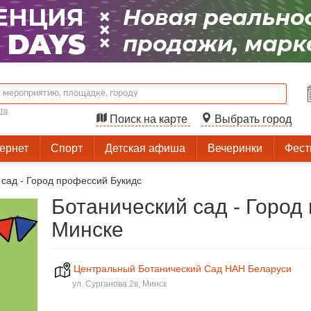
та
Поиск на карте
Выбрать город
тернет
Спорт
Детская афиша
Вечеринки
Фест
 сад - Город профессий Букидс
Ботанический сад - Город
Минске
Центральный Ботанический Сад НАН Беларуси
ул. Сурганова 2в, Минск