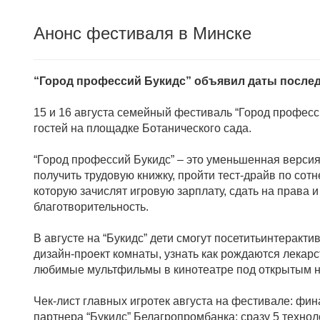
Анонс фестиваля в Минске
“Город профессий Букидс” объявил даты послед
15 и 16 августа семейный фестиваль “Город професс
гостей на площадке Ботанического сада.
“Город профессий Букидс” – это уменьшенная версия
получить трудовую книжку, пройти тест-драйв по сот
которую зачислят игровую зарплату, сдать на права 
благотворительность.
В августе на “Букидс” дети смогут посетитьинтеракт
дизайн-проект комнаты, узнать как рождаются лекарс
любимые мультфильмы в кинотеатре под открытым неб
Чек-лист главных игротек августа на фестивале: фи
партнера “Букидс” Белагропромбанка; сразу 5 техн