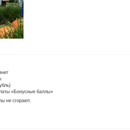
инет
ы
убль)
платы «Бонусные баллы»
лы не сгорают.