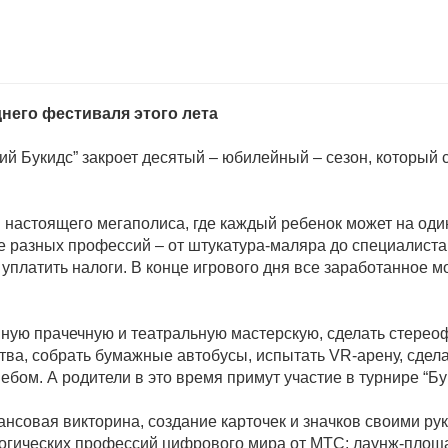
него фестиваля этого лета
ий Букидс” закроет десятый – юбилейный – сезон, который 
 настоящего мегаполиса, где каждый ребенок может на оди
не разных профессий – от штукатура-маляра до специалиста
и уплатить налоги. В конце игрового дня все заработанное 
ивную прачечную и театральную мастерскую, сделать стере
тва, собрать бумажные автобусы, испытать VR-арену, сдела
ом. А родители в это время примут участие в турнире “Бу
нансовая викторина, создание карточек и значков своими р
ологических профессий цифрового мира от МТС; лаунж-пло