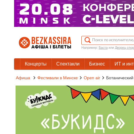
Например:
Баста
или
Дворец спор
Концерты
Спектакли
Бизнес
ИТ и ин
Афиша
Фестивали в Минске
Open air
Ботанический