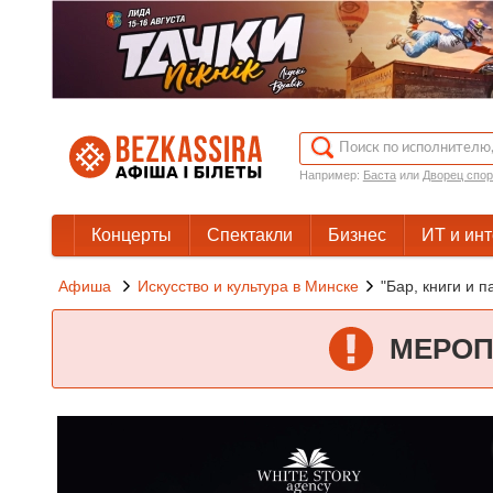
Например:
Баста
или
Дворец спор
Концерты
Спектакли
Бизнес
ИТ и ин
Афиша
Искусство и культура в Минске
"Бар, книги и 
МЕРОП