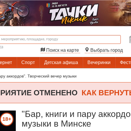
та
Поиск на карте
Выбрать город
тернет
Спорт
Детская афиша
Вечеринки
Фест
пару аккордов". Творческий вечер музыки
РИЯТИЕ ОТМЕНЕНО
КАК ВЕРНУТ
"Бар, книги и пару аккорд
18+
музыки в Минске