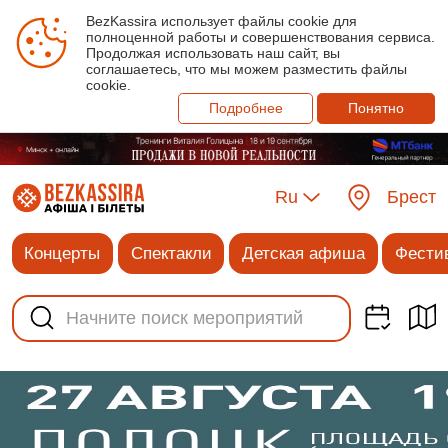
BezKassira использует файлы cookie для
полноценной работы и совершенствования сервиса.
Продолжая использовать наш сайт, вы
соглашаетесь, что мы можем разместить файлы
cookie.
Подробнее
Понятно
Ru
Брест
Концерты
Спектакли
Детская афиша
Фести