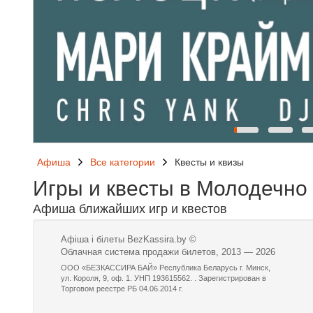
Афиша
Все категории
Квесты и квизы
Игры и квесты в Молодечно
Афиша ближайших игр и квестов
Афіша і білеты BezKassira.by
©
Облачная система продажи билетов, 2013 — 2026
ООО «БЕЗКАССИРА БАЙ» Республика Беларусь г. Минск,
ул. Короля, 9, оф. 1. УНП 193615562. . Зарегистрирован в
Торговом реестре РБ 04.06.2014 г.