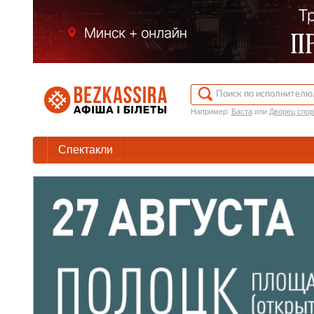
Например:
Баста
или
Дворец спор
Спектакли