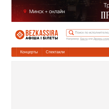
Например:
Баста
или
Дворец спор
Концерты
Спектакли